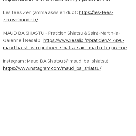
Les fées Zen (amma assis en duo) :
https://les-fees-
zen.webnode.fr/
MAUD BA SHIASTU - Praticien Shiatsu à Saint-Martin-la-
Garenne | Resalib :
https://www.resalib.fr/praticien/47896-
maud-ba-shiastu-praticien-shiatsu-saint-martin-la-garenne
Instagram : Maud BA Shiatsu (@maud_ba_shiatsu) :
https://www.instagram.com/maud_ba_shiatsu/