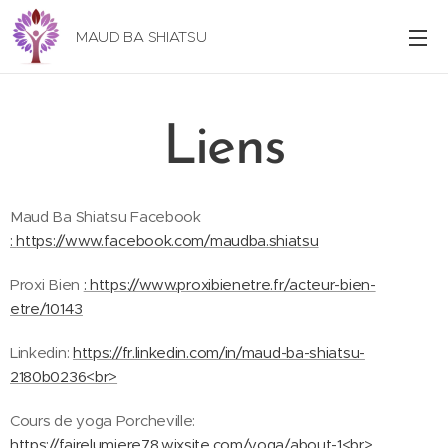
MAUD BA SHIATSU
Liens
Maud Ba Shiatsu Facebook
:
https://www.facebook.com/maudba.shiatsu
Proxi Bien
:
https://www.proxibienetre.fr/acteur-bien-
etre/10143
Linkedin:
https://fr.linkedin.com/in/maud-ba-shiatsu-
2180b0236<br>
Cours de yoga Porcheville:
https://fairelumiere78.wixsite.com/yoga/about-1<br>